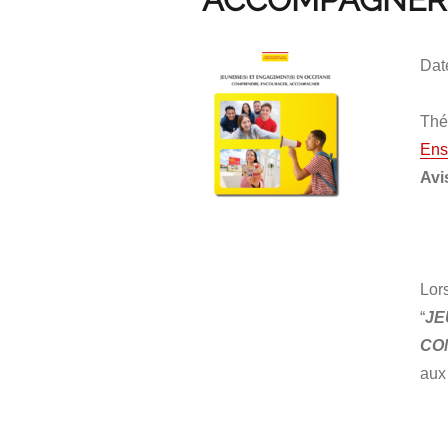
Dat
Thé
Ens
Avi
Lor
“
JE
CO
aux