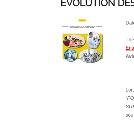
ÉVOLUTION DES
Dat
Thé
Ens
Avi
Lor
“
FO
SU
sou