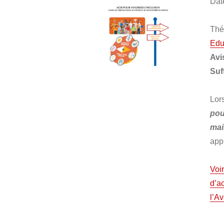
Dat
Thé
Edu
Avi
Suf
Lor
pou
mai
app
Voir
d’a
l’Av