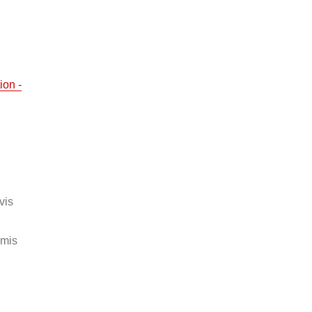
ion -
vis
umis