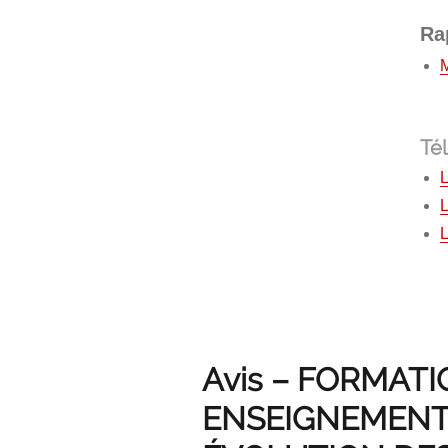
Ra
Té
L
L
Avis – FORMATI
ENSEIGNEMENT 