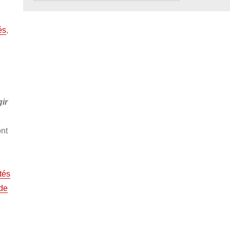
és
,
ir
ont
tés
 de