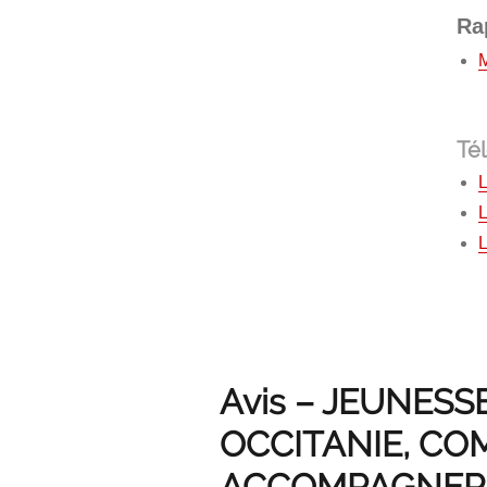
Ra
Té
L
L
Avis – JEUNESS
OCCITANIE, C
ACCOMPAGNER