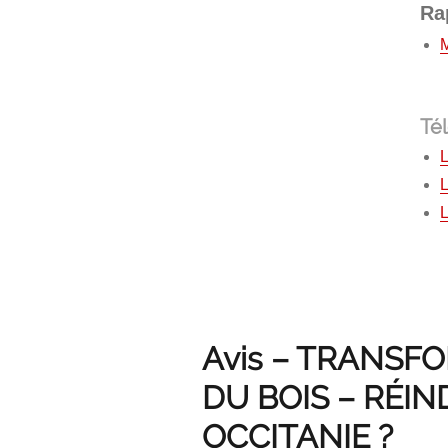
Ra
Té
L
L
Avis – TRANSF
DU BOIS – RÉIN
OCCITANIE ?