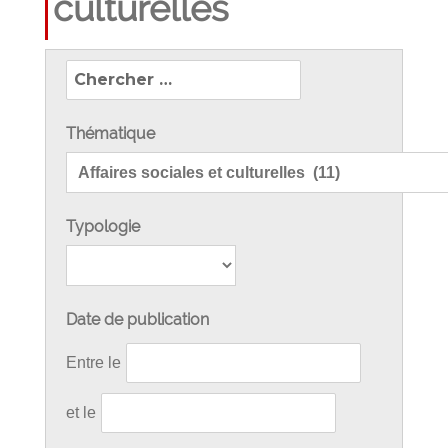
culturelles
Recherchez
les
Publications
Thématique
du
CESER
Occitanie.
Typologie
Date de publication
Entre le
et le