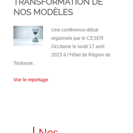
TRANSFORMATION DE
NOS MODÈLES
Une conférence-débat
organisée par le CESER
Occitanie le lundi 17 avril
2023 à l’Hôtel de Région de
Toulouse.
Voir le reportage
Publié
le
25
Nos
avril