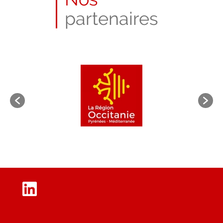
2023
partenaires
LinkedIn