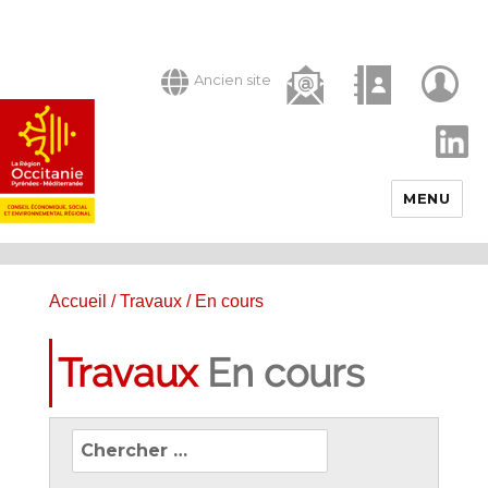
Ancien site
LinkedIn
MENU
Accueil
/
Travaux
/ En cours
Travaux
En cours
Recherchez
les