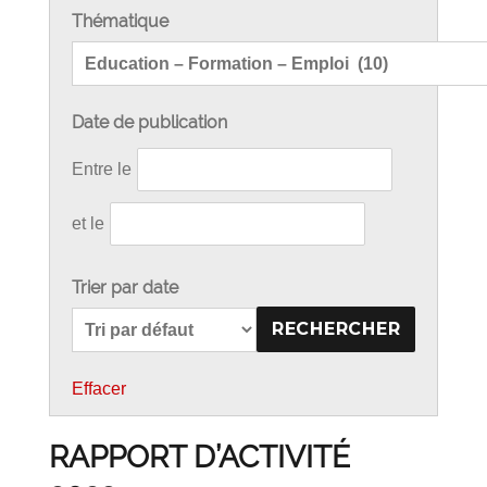
Travaux
Thématique
du
CESER
Occitanie.
Date de publication
Entre le
et le
Trier par date
Effacer
RAPPORT D’ACTIVITÉ