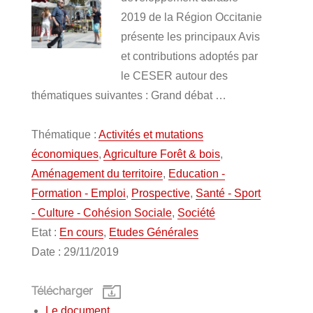
2019 de la Région Occitanie
présente les principaux Avis
et contributions adoptés par
le CESER autour des
thématiques suivantes : Grand débat …
Thématique :
Activités et mutations
économiques
,
Agriculture Forêt & bois
,
Aménagement du territoire
,
Education -
Formation - Emploi
,
Prospective
,
Santé - Sport
- Culture - Cohésion Sociale
,
Société
Etat :
En cours
,
Etudes Générales
Date : 29/11/2019
Télécharger
Le document