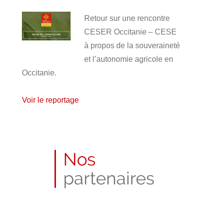
Retour sur une rencontre
CESER Occitanie – CESE
à propos de la souveraineté
et l’autonomie agricole en
Occitanie.
Voir le reportage
Publié
le
4
Nos
mars
2025
partenaires