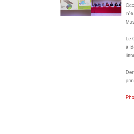
Occ
l’ét
Mus
Publié
le
Le 
16
à id
février
litt
2026
Den
pri
Pho