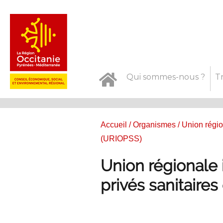
Qui sommes-nous ?
T
Accueil
/
Organismes
/ Union régio
(URIOPSS)
Union régionale 
privés sanitaire