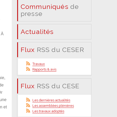
Communiqués
de
presse
e
Actualités
 À
Flux
RSS du CESER
s
Travaux
Rapports & avis
ie,
Flux
RSS du CESE
de
Dr
’une
Les dernières actualités
Les assemblées plénières
n et
Les travaux adoptés