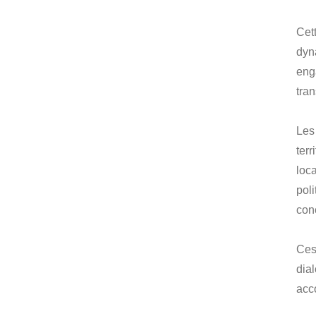
Cet
dyn
eng
tra
Les
terr
loc
pol
conc
Ces
dia
acco