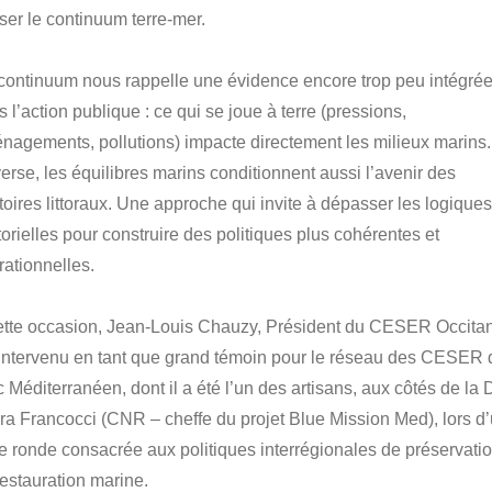
ser le continuum terre-mer.
continuum nous rappelle une évidence encore trop peu intégré
 l’action publique : ce qui se joue à terre (pressions,
nagements, pollutions) impacte directement les milieux marins.
verse, les équilibres marins conditionnent aussi l’avenir des
itoires littoraux. Une approche qui invite à dépasser les logique
orielles pour construire des politiques plus cohérentes et
rationnelles.
ette occasion, Jean-Louis Chauzy, Président du CESER Occitan
 intervenu en tant que grand témoin pour le réseau des CESER 
c Méditerranéen, dont il a été l’un des artisans, aux côtés de la 
ra Francocci (CNR – cheffe du projet Blue Mission Med), lors d
le ronde consacrée aux politiques interrégionales de préservatio
restauration marine.