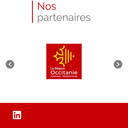
Nos
juin
2018
partenaires
LinkedIn