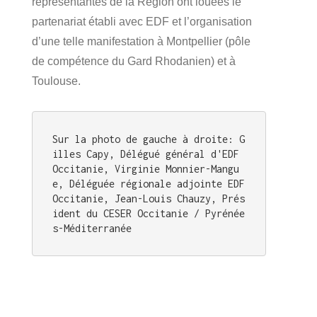
représentantes de la Région ont louées le
partenariat établi avec EDF et l’organisation
d’une telle manifestation à Montpellier (pôle
de compétence du Gard Rhodanien) et à
Toulouse.
Sur la photo de gauche à droite: G
illes Capy, Délégué général d'EDF 
Occitanie, Virginie Monnier-Mangu
e, Déléguée régionale adjointe EDF 
Occitanie, Jean-Louis Chauzy, Prés
ident du CESER Occitanie / Pyrénée
s-Méditerranée
Publié
le
12