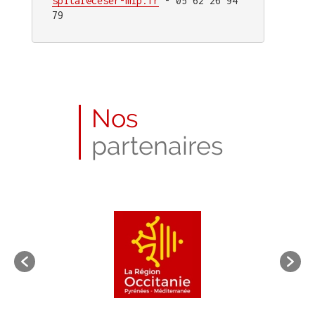
spital@ceser-mip.fr
 - 05 62 26 94 
79
Nos
partenaires