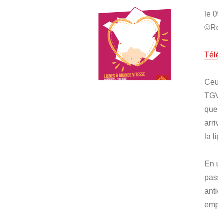
le 
©Ré
Tél
Ceu
TGV
que
arri
la 
En 
pas
ant
emp