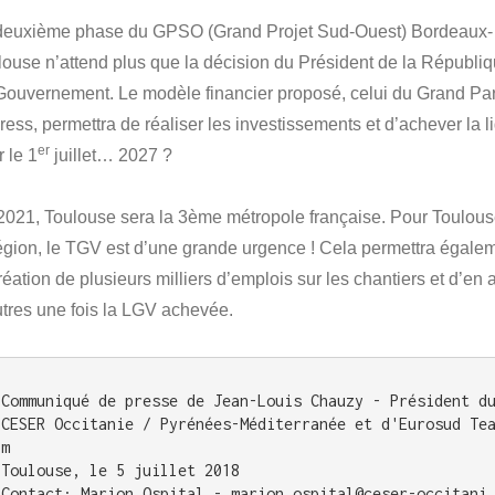
deuxième phase du GPSO (Grand Projet Sud-Ouest) Bordeaux-
louse n’attend plus que la décision du Président de la Républiq
Gouvernement. Le modèle financier proposé, celui du Grand Par
ress, permettra de réaliser les investissements et d’achever la l
er
 le 1
juillet… 2027 ?
2021, Toulouse sera la 3ème métropole française. Pour Toulous
région, le TGV est d’une grande urgence ! Cela permettra égale
réation de plusieurs milliers d’emplois sur les chantiers et d’en a
utres une fois la LGV achevée.
Communiqué de presse de Jean-Louis Chauzy - Président du
CESER Occitanie / Pyrénées-Méditerranée et d'Eurosud Te
m

Toulouse, le 5 juillet 2018

Contact: Marion Ospital - marion.ospital@ceser-occitani