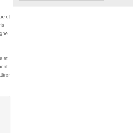
ue et
is
igne
e et
ment
ttirer
 
a