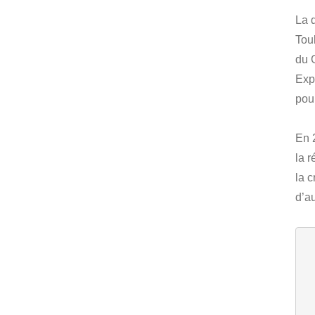
La 
Tou
du 
Exp
pour
En 
la 
la c
d’a