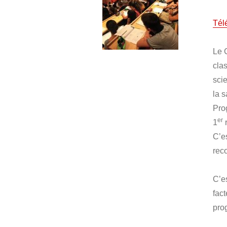
Tél
Le 
cla
sci
la 
Pro
er
1
r
C’e
rec
C’e
fact
pro