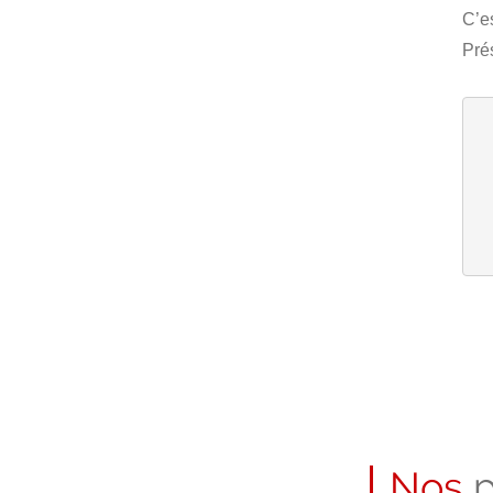
C’e
Pré
Nos
p