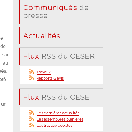
Communiqués
de
presse
Actualités
me
 de
Flux
RSS du CESER
le au
i au
tés.
Travaux
Rapports & avis
été
Flux
RSS du CESE
t un
Les dernières actualités
Les assemblées plénières
Les travaux adoptés