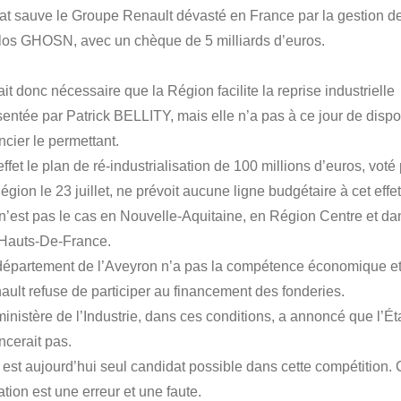
tat sauve le Groupe Renault dévasté en France par la gestion d
los GHOSN, avec un chèque de 5 milliards d’euros.
tait donc nécessaire que la Région facilite la reprise industrielle
sentée par Patrick BELLITY, mais elle n’a pas à ce jour de dispos
ncier le permettant.
ffet le plan de ré-industrialisation de 100 millions d’euros, voté
égion le 23 juillet, ne prévoit aucune ligne budgétaire à cet effet
 n’est pas le cas en Nouvelle-Aquitaine, en Région Centre et da
 Hauts-De-France.
département de l’Aveyron n’a pas la compétence économique e
ault refuse de participer au financement des fonderies.
ministère de l’Industrie, dans ces conditions, a annoncé que l’Ét
ncerait pas.
 est aujourd’hui seul candidat possible dans cette compétition. 
ation est une erreur et une faute.