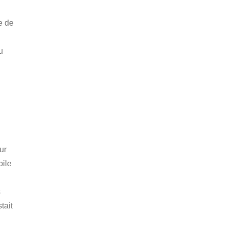
e de
u
ur
bile
s
tait