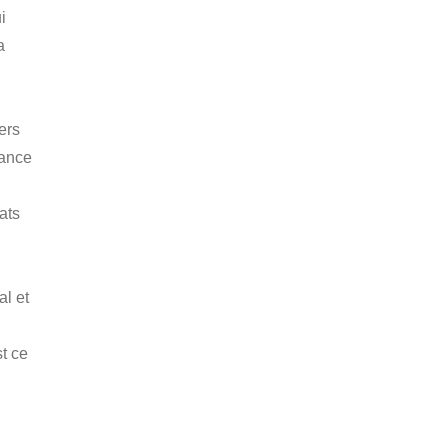
i
a
vers
rance
ats
al et
t ce