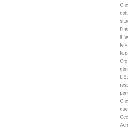
C’e
doit
situ
l’i
Il f
le 
la 
Org
gén
L’E
res
perm
C’e
que
Occ
Au 