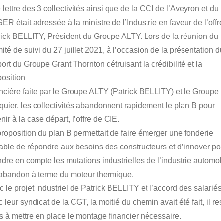
lettre des 3 collectivités ainsi que de la CCI de l’Aveyron et du
R était adressée à la ministre de l’Industrie en faveur de l’offr
rick BELLITY, Président du Groupe ALTY. Lors de la réunion du
té de suivi du 27 juillet 2021, à l’occasion de la présentation d
ort du Groupe Grant Thornton détruisant la crédibilité et la
position
ancière faite par le Groupe ALTY (Patrick BELLITY) et le Groupe
nquier, les collectivités abandonnent rapidement le plan B pour
nir à la case départ, l’offre de CIE.
proposition du plan B permettait de faire émerger une fonderie
able de répondre aux besoins des constructeurs et d’innover po
ndre en compte les mutations industrielles de l’industrie automo
l’abandon à terme du moteur thermique.
c le projet industriel de Patrick BELLITY et l’accord des salarié
 leur syndicat de la CGT, la moitié du chemin avait été fait, il res
rs à mettre en place le montage financier nécessaire.