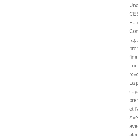
Une 
CESE
Pat
Comi
rapp
pro
fin
Tri
reve
La 
cap
pre
et 
Ave
avec
alo