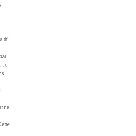
e
itif
 par
, ce
ns
t
at ne
Cette