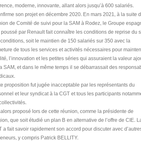
érence, moderne, innovante, allant alors jusqu’à 600 salariés.
confirme son projet en décembre 2020. En mars 2021, à la suite d
nion de Comité de suivi pour la SAM à Rodez, le Groupe espag
 poussé par Renault fait connaître les conditions de reprise du s
conditions, soit le maintien de 150 salariés sur 350 avec la
eture de tous les services et activités nécessaires pour mainteni
ité, l’innovation et les petites séries qui assuraient la valeur aj
la SAM, et dans le même temps il se débarrassait des responsa
dicaux.
te proposition fut jugée inacceptable par les représentants du
sonnel et leur syndicat à la CGT et tous les participants notamm
collectivités.
i alors proposé lors de cette réunion, comme la présidente de
on, que soit étudié un plan B en alternative de l’offre de CIE. L
 a fait savoir rapidement son accord pour discuter avec d’autre
reneurs, y compris Patrick BELLITY.