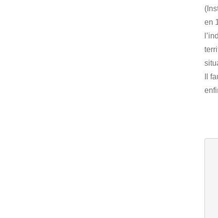
(In
en 
l’in
terr
sit
Il 
enf