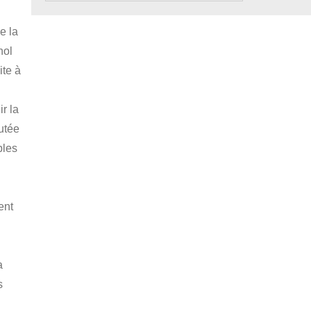
e la
nol
ite à
r la
outée
bles
ent
a
s