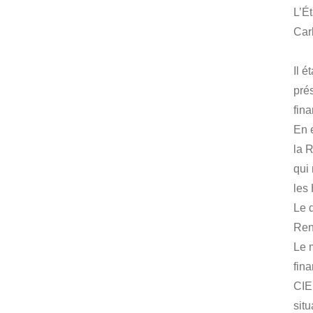
L’É
Car
Il é
pré
fina
En e
la R
qui
les
Le 
Ren
Le 
fina
CIE
situ