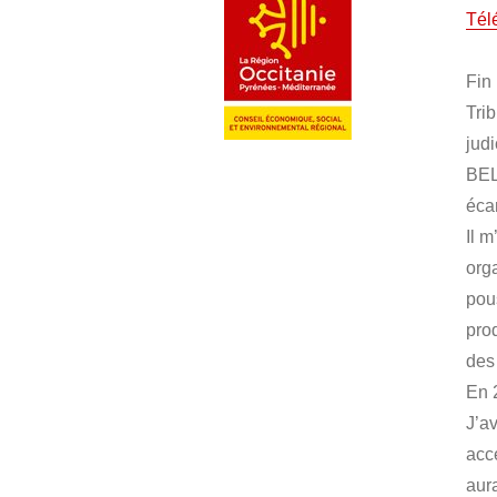
Tél
Fin
Tri
judi
BEL
éca
Il m
org
pou
pro
des 
En 
J’a
acce
aur