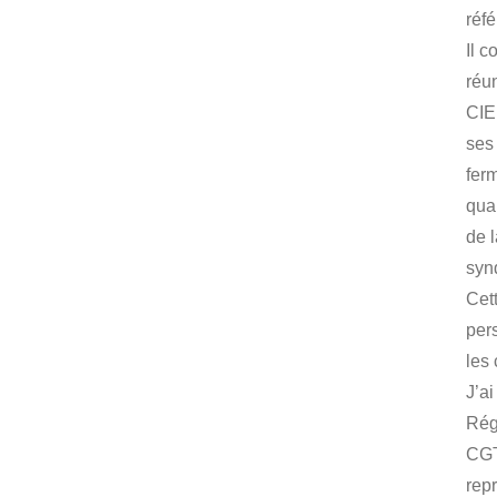
réf
Il 
réu
CIE
ses 
ferm
qual
de 
syn
Cet
per
les 
J’a
Régi
CGT
rep