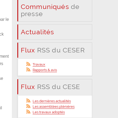
Communiqués
de
presse
ar le
Actualités
ick
Flux
RSS du CESER
ement
rs
Travaux
Rapports & avis
se
Flux
RSS du CESE
Les dernières actualités
Les assemblées plénières
il
Les travaux adoptés