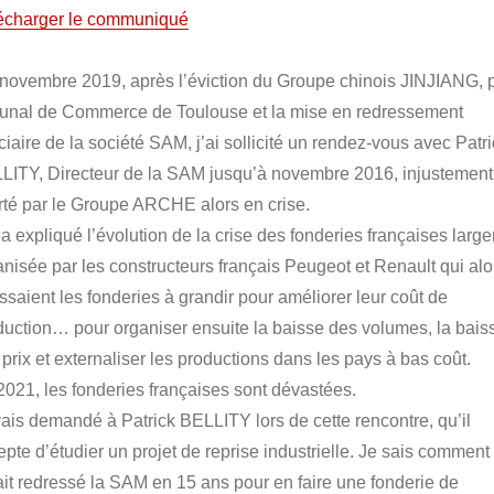
écharger le communiqué
 novembre 2019, après l’éviction du Groupe chinois JINJIANG, p
bunal de Commerce de Toulouse et la mise en redressement
ciaire de la société SAM, j’ai sollicité un rendez-vous avec Patr
LITY, Directeur de la SAM jusqu’à novembre 2016, injustement
rté par le Groupe ARCHE alors en crise.
’a expliqué l’évolution de la crise des fonderies françaises larg
anisée par les constructeurs français Peugeot et Renault qui alo
ssaient les fonderies à grandir pour améliorer leur coût de
duction… pour organiser ensuite la baisse des volumes, la bais
prix et externaliser les productions dans les pays à bas coût.
2021, les fonderies françaises sont dévastées.
vais demandé à Patrick BELLITY lors de cette rencontre, qu’il
pte d’étudier un projet de reprise industrielle. Je sais comment 
ait redressé la SAM en 15 ans pour en faire une fonderie de