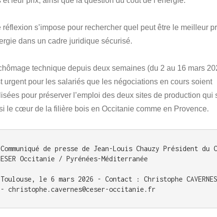
 et leur prix, ainsi que la question du coût de l’énergie.
 réflexion s’impose pour rechercher quel peut être le meilleur pr
nergie dans un cadre juridique sécurisé.
chômage technique depuis deux semaines (du 2 au 16 mars 20
st urgent pour les salariés que les négociations en cours soient
alisées pour préserver l’emploi des deux sites de production qui 
si le cœur de la filière bois en Occitanie comme en Provence.
Communiqué de presse de Jean-Louis Chauzy Président du 
ESER Occitanie / Pyrénées-Méditerranée 

Toulouse, le 6 mars 2026 - Contact : Christophe CAVERNES
- christophe.cavernes@ceser-occitanie.fr