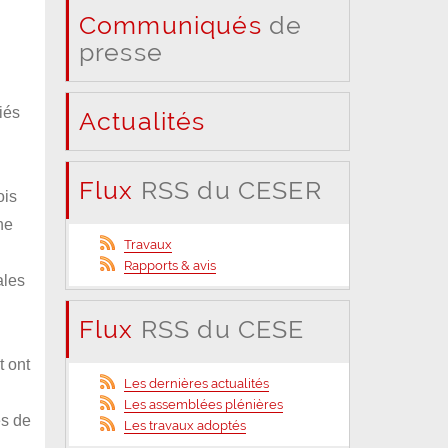
Communiqués
de
presse
iés
Actualités
Flux
RSS du CESER
ois
ne
Travaux
Rapports & avis
ales
Flux
RSS du CESE
t ont
Les dernières actualités
Les assemblées plénières
es de
Les travaux adoptés