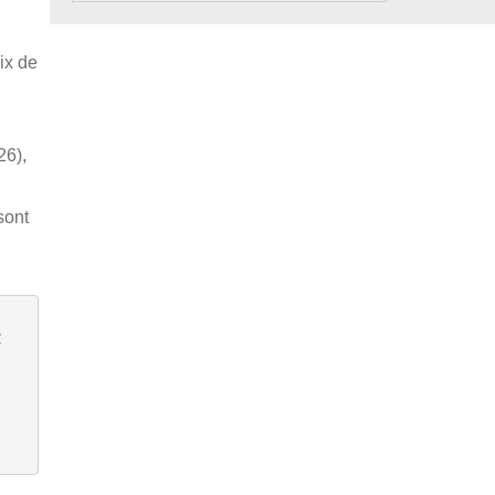
ix de
26),
sont
C
 