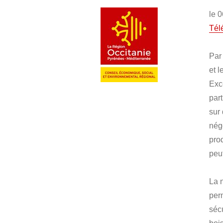
le 
Tél
Par
et 
Exc
par
sur
négo
pro
peu
La 
per
séc