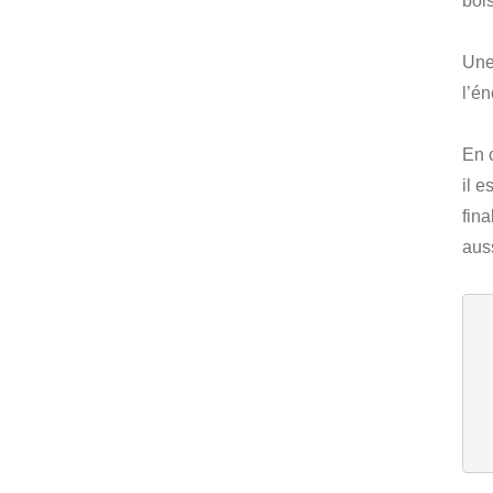
bois
Une
l’é
En 
il e
fin
aus