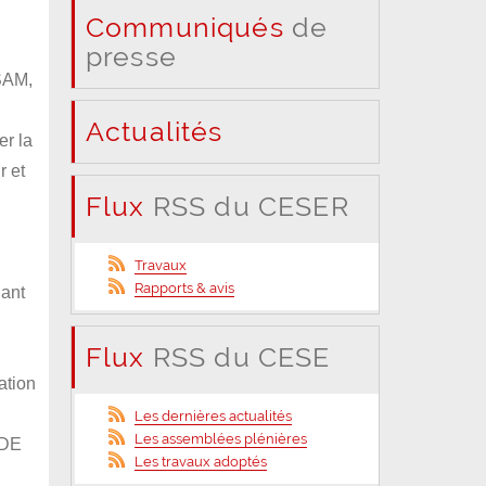
Communiqués
de
presse
 SAM,
Actualités
er la
r et
Flux
RSS du CESER
Travaux
Rapports & avis
dant
Flux
RSS du CESE
ation
Les dernières actualités
Les assemblées plénières
EDE
Les travaux adoptés