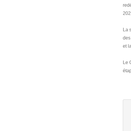
red
202
La s
des
et 
Le C
éta