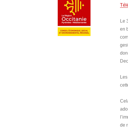
Tél
Le 
en 
com
ges
don
Dec
Les
cet
Cel
ado
l’i
de 