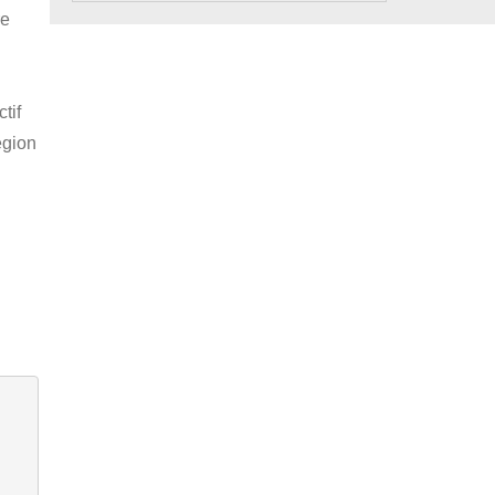
re
tif
égion
e