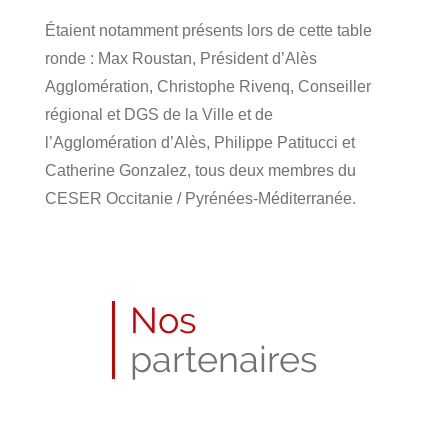
Étaient notamment présents lors de cette table
ronde : Max Roustan, Président d’Alès
Agglomération, Christophe Rivenq, Conseiller
régional et DGS de la Ville et de
l’Agglomération d’Alès, Philippe Patitucci et
Catherine Gonzalez, tous deux membres du
CESER Occitanie / Pyrénées-Méditerranée.
Publié
le
10
Nos
avril
2018
partenaires