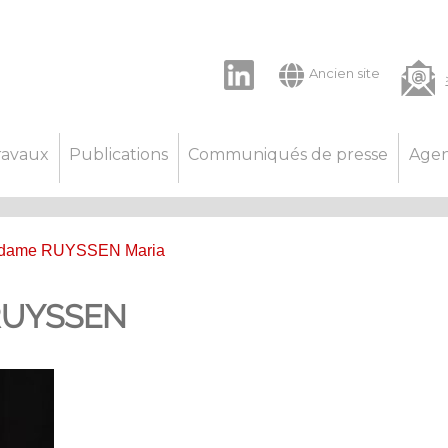
LinkedIn
Ancien site
ravaux
Publications
Communiqués de presse
Age
dame RUYSSEN Maria
RUYSSEN