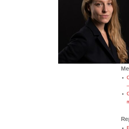
Me
C
–
C
Re
P