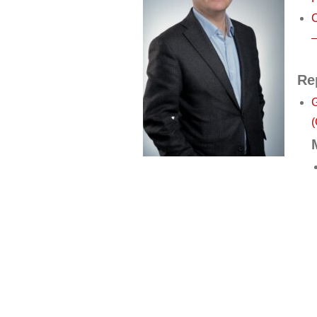
C
–
Re
G