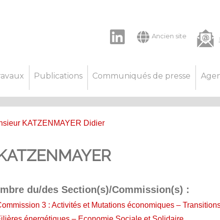
LinkedIn
Ancien site
ravaux
Publications
Communiqués de presse
Age
nsieur KATZENMAYER Didier
r KATZENMAYER
mbre du/des Section(s)/Commission(s) :
ommission 3 : Activités et Mutations économiques – Transitions
ilières énergétiques – Economie Sociale et Solidaire