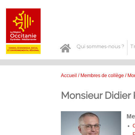
Qui sommes-nous ?
T
Accueil
/
Membres de collège
/ Mo
Monsieur Didie
Me
C
F