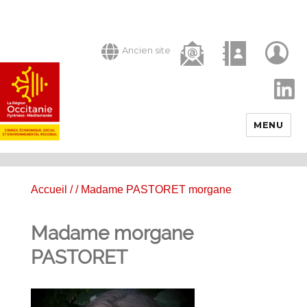
Ancien site
LinkedIn
MENU
Accueil
/
/ Madame PASTORET morgane
Madame morgane
PASTORET