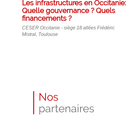
É
Les infrastructures en Occitanie:
s
v
Quelle gouvernance ? Quels
e
financements ?
n
è
a
CESER Occitanie - siège
18 allées Frédéric
n
Mistral, Toulouse
v
e
a
m
n
e
t
n
t
s
Nos
partenaires