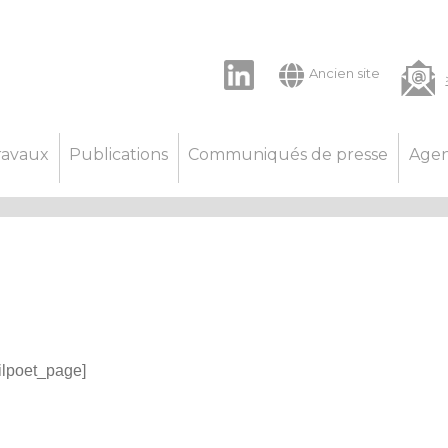
LinkedIn
Ancien site
ravaux
Publications
Communiqués de presse
Age
ilpoet_page]