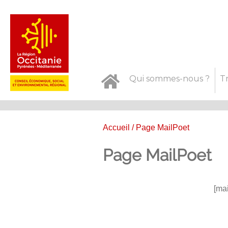
Qui sommes-nous ?
T
Accueil
/ Page MailPoet
Page MailPoet
Publié
[ma
le
19
mai