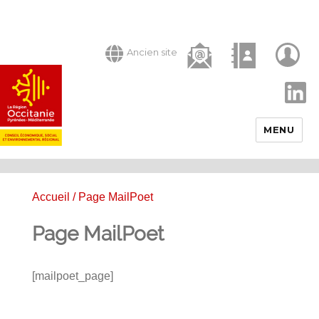
Ancien site
LinkedIn
MENU
Accueil
/ Page MailPoet
Page MailPoet
[mailpoet_page]
Publié