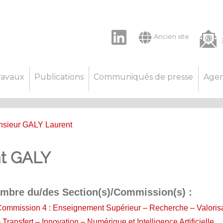
LinkedIn
Ancien site
ravaux
Publications
Communiqués de presse
Age
nsieur GALY Laurent
nt GALY
mbre du/des Section(s)/Commission(s) :
ommission 4 : Enseignement Supérieur – Recherche – Valoris
 Transfert – Innovation – Numérique et Intelligence Artificielle