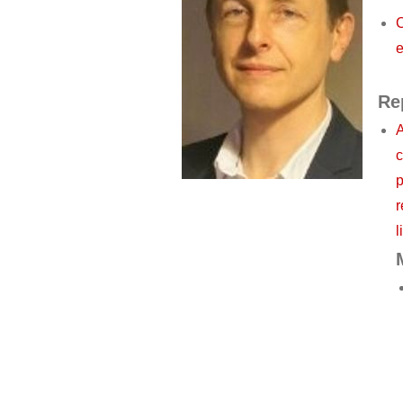
C
e
Re
A
c
p
r
l