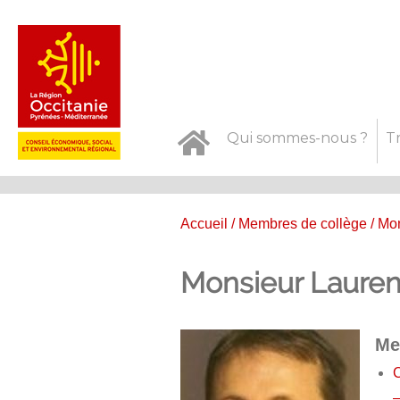
Qui sommes-nous ?
T
Accueil
/
Membres de collège
/ Mo
Monsieur Laure
Me
C
–