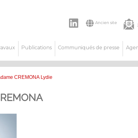
LinkedIn
Ancien site
ravaux
Publications
Communiqués de presse
Age
adame CREMONA Lydie
 CREMONA