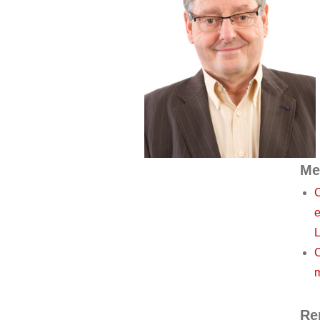
Me
C
e
C
Re